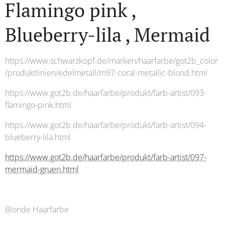
Flamingo pink ,
Blueberry-lila , Mermaid
https://www.schwarzkopf.de/marken/haarfarbe/got2b_color
/produktlinien/edelmetall/m97-coral-metallic-blond.html
https://www.got2b.de/haarfarbe/produkt/farb-artist/093-
flamingo-pink.html
https://www.got2b.de/haarfarbe/produkt/farb-artist/094-
blueberry-lila.html
https://www.got2b.de/haarfarbe/produkt/farb-artist/097-
mermaid-gruen.html
Blonde Haarfarbe