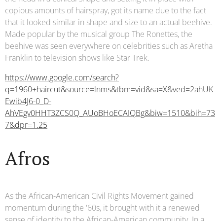
copious amounts of hairspray, got its name due to the fact
that it looked similar in shape and size to an actual beehive.
Made popular by the musical group The Ronettes, the
beehive was seen everywhere on celebrities such as Aretha
Franklin to television shows like Star Trek.
https://www.google.com/search?
q=1960+haircut&source=lnms&tbm=vid&sa=X&ved=2ahUK
Ewib4J6-0_D-
AhVEgv0HHT3ZCS0Q_AUoBHoECAIQBg&biw=1510&bih=73
7&dpr=1.25
Afros
As the African-American Civil Rights Movement gained
momentum during the '60s, it brought with it a renewed
sense of identity to the African-American community. In a