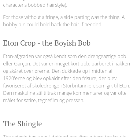
character's bobbed hairstyle).
For those without a fringe, a side parting was the thing. A
bobby pin could hold back the hair if needed.
Eton Crop - the Boyish Bob
Eton-afgrøden var også kendt som den drengeagtige bob
eller Garçon. Det var en meget kort bob, barberet i nakken
og skåret over ørerne. Den dukkede op i midten af ​​
1920'erne og blev opkaldt efter den frisure, der blev
favoriseret af skoledrenge i Storbritannien, som gik til Eton.
Den maskuline stil tiltrak mange kommentarer og var ofte
målet for satire, tegnefilm og pressen.
The Shingle