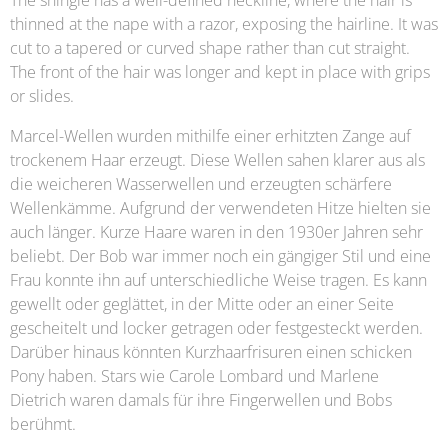
The shingle has a well-defined neckline, where the hair is
thinned at the nape with a razor, exposing the hairline. It was
cut to a tapered or curved shape rather than cut straight.
The front of the hair was longer and kept in place with grips
or slides.
Marcel-Wellen wurden mithilfe einer erhitzten Zange auf
trockenem Haar erzeugt. Diese Wellen sahen klarer aus als
die weicheren Wasserwellen und erzeugten schärfere
Wellenkämme. Aufgrund der verwendeten Hitze hielten sie
auch länger. Kurze Haare waren in den 1930er Jahren sehr
beliebt. Der Bob war immer noch ein gängiger Stil und eine
Frau konnte ihn auf unterschiedliche Weise tragen. Es kann
gewellt oder geglättet, in der Mitte oder an einer Seite
gescheitelt und locker getragen oder festgesteckt werden.
Darüber hinaus könnten Kurzhaarfrisuren einen schicken
Pony haben. Stars wie Carole Lombard und Marlene
Dietrich waren damals für ihre Fingerwellen und Bobs
berühmt.