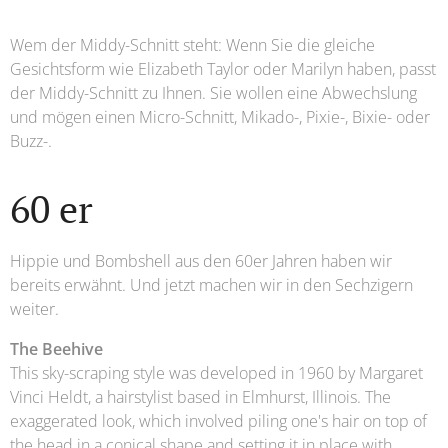
Wem der Middy-Schnitt steht: Wenn Sie die gleiche
Gesichtsform wie Elizabeth Taylor oder Marilyn haben, passt
der Middy-Schnitt zu Ihnen. Sie wollen eine Abwechslung
und mögen einen Micro-Schnitt, Mikado-, Pixie-, Bixie- oder
Buzz-.
60 er
Hippie und Bombshell aus den 60er Jahren haben wir
bereits erwähnt. Und jetzt machen wir in den Sechzigern
weiter.
The Beehive
This sky-scraping style was developed in 1960 by Margaret
Vinci Heldt, a hairstylist based in Elmhurst, Illinois. The
exaggerated look, which involved piling one's hair on top of
the head in a conical shape and setting it in place with