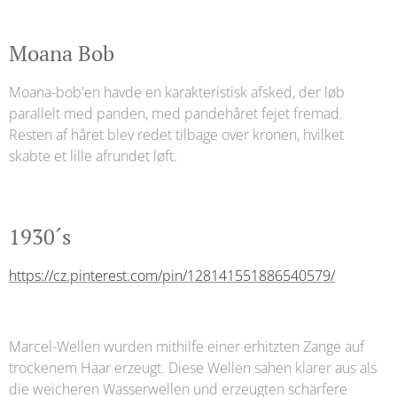
Moana Bob
Moana-bob'en havde en karakteristisk afsked, der løb
parallelt med panden, med pandehåret fejet fremad.
Resten af ​​håret blev redet tilbage over kronen, hvilket
skabte et lille afrundet løft.
1930´s
https://cz.pinterest.com/pin/128141551886540579/
Marcel-Wellen wurden mithilfe einer erhitzten Zange auf
trockenem Haar erzeugt. Diese Wellen sahen klarer aus als
die weicheren Wasserwellen und erzeugten schärfere