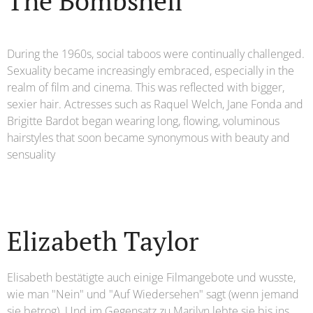
The Bombshell
During the 1960s, social taboos were continually challenged.
Sexuality became increasingly embraced, especially in the
realm of film and cinema. This was reflected with bigger,
sexier hair. Actresses such as Raquel Welch, Jane Fonda and
Brigitte Bardot began wearing long, flowing, voluminous
hairstyles that soon became synonymous with beauty and
sensuality
Elizabeth Taylor
Elisabeth bestätigte auch einige Filmangebote und wusste,
wie man "Nein" und "Auf Wiedersehen" sagt (wenn jemand
sie betrog). Und im Gegensatz zu Marilyn lebte sie bis ins