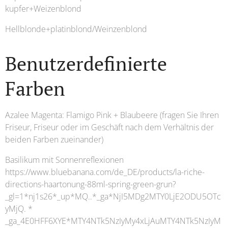
kupfer+Weizenblond
Hellblonde+platinblond/Weinzenblond
Benutzerdefinierte
Farben
Azalee Magenta: Flamigo Pink + Blaubeere (fragen Sie Ihren
Friseur, Friseur oder im Geschäft nach dem Verhältnis der
beiden Farben zueinander)
Basilikum mit Sonnenreflexionen
https://www.bluebanana.com/de_DE/products/la-riche-
directions-haartonung-88ml-spring-green-grun?
_gl=1*nj1s26*_up*MQ..*_ga*NjI5MDg2MTY0LjE2ODU5OTc
yMjQ. *
_ga_4E0HFF6XYE*MTY4NTk5NzIyMy4xLjAuMTY4NTk5NzIyM