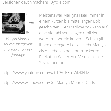
Versionen davon machen!" Byrdie.com.
Meistens war Marilyns Haar immer in
einem kurzen bis mittellangen Bob
geschnitten. Der Marilyn-Look kann auf
eine Vielzahl von Längen repliziert
werden, aber ein kürzerer Schnitt gibt
Marylin Monroe-
source: Instagram:
Ihnen die engere Locke, mehr Marilyn
marylin- monroe-
als die ebenso beliebten lockeren
fanpage
Peekaboo-Wellen von Veronica Lake.
2.Novebember
https://www.youtube.com/watch?v=EXrdWlzKEFM
https://www.wikihow.com/Get-Marilyn-Monroe-Curls