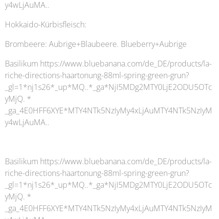
y4wLjAuMA..
Hokkaido-Kürbisfleisch:
Brombeere: Aubrige+Blaubeere. Blueberry+Aubrige
Basilikum https://www.bluebanana.com/de_DE/products/la-
riche-directions-haartonung-88ml-spring-green-grun?
_gl=1*nj1s26*_up*MQ..*_ga*NjI5MDg2MTY0LjE2ODU5OTc
yMjQ. *
_ga_4E0HFF6XYE*MTY4NTk5NzIyMy4xLjAuMTY4NTk5NzIyM
y4wLjAuMA..
Basilikum https://www.bluebanana.com/de_DE/products/la-
riche-directions-haartonung-88ml-spring-green-grun?
_gl=1*nj1s26*_up*MQ..*_ga*NjI5MDg2MTY0LjE2ODU5OTc
yMjQ. *
_ga_4E0HFF6XYE*MTY4NTk5NzIyMy4xLjAuMTY4NTk5NzIyM