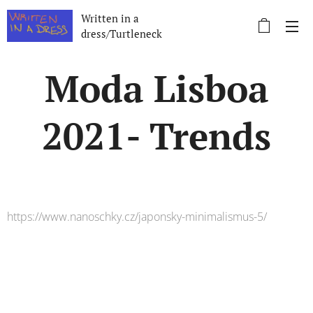
Written in a
dress/Turtleneck
Moda Lisboa
2021- Trends
https://www.nanoschky.cz/japonsky-minimalismus-5/