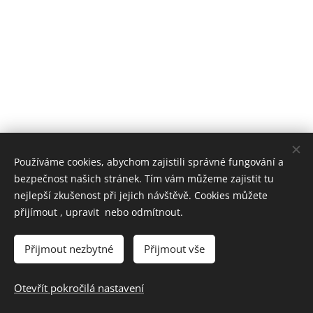
Používáme cookies, abychom zajistili správné fungování a
bezpečnost našich stránek. Tím vám můžeme zajistit tu
nejlepší zkušenost při jejich návštěvě. Cookies můžete
přijímout , upravit nebo odmítnout.
SEKOSS,s.r.o © Všechna práva vyhrazena 2022-2024
Vytvořeno službou
Webnode
Cookies
Přijmout nezbytné
Přijmout vše
Jazyky
Otevřít pokročilá nastavení
Čeština
English