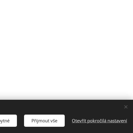
bytné
Přijmout vše
Otevřít pokročilá nastavení
Jazyky
Čeština
English