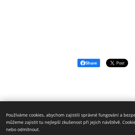
Share
Používáme cookies, abychom zajistili správné fungování a bezp
můžeme zajistit tu nejlepší zkušenost při jejich návštěvě. Cooki
SEKOSS,s.r.o © Všechna práva vyhrazena 2022-2024
nebo odmítnout.
Vytvořeno službou
Webnode
Cookies