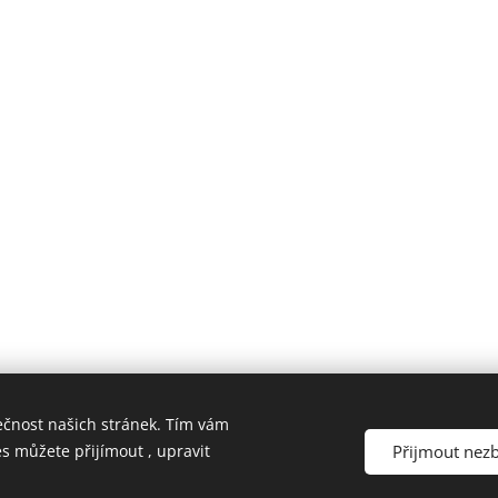
ečnost našich stránek. Tím vám
Přijmout nez
es můžete přijímout , upravit