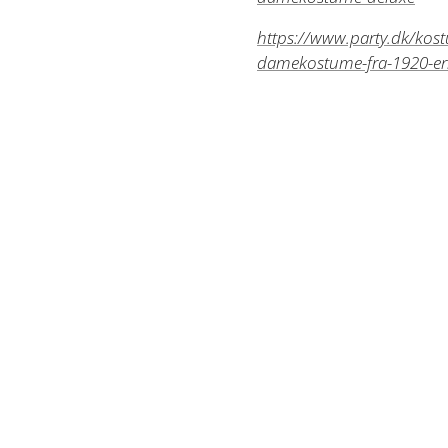
https://www.party.dk/kos
damekostume-fra-1920-e