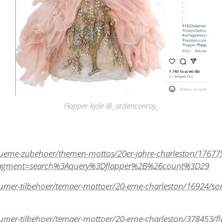
Flapper kjole @_ardenconroy_
tueme-zubehoer/themen-mottos/20er-jahre-charleston/176775/
ragment=search%3Aquery%3Dflapper%2B%26count%3D29
umer-tilbehoer/temaer-mottoer/20-erne-charleston/16924/sor
tumer-tilbehoer/temaer-mottoer/20-erne-charleston/378453/