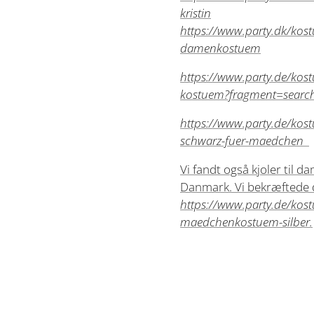
kristin
https://www.party.dk/kost
damenkostuem
https://www.party.de/kos
kostuem?fragment=sear
https://www.party.de/kos
schwarz-fuer-maedchen
Vi fandt også kjoler til 
Danmark. Vi bekræftede 
https://www.party.de/kos
maedchenkostuem-silber.