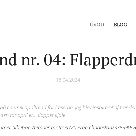
ÚVOD
BLOG
nd nr. 04: Flapperd
18.04.2024
nde på en unik apriltrend for læserne. Jeg blev inspireret af tre
en for april er... flapper kjole
tumer-tilbehoer/temaer-mottoer/20-erne-charleston/378390/20