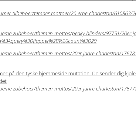
umer-tilbehoer/temaer-mottoer/20-erne-charleston/610863/20e
tueme-zubehoer/themen-mottos/peaky-blinders/97751/20er-ja
ch%3Aquery%3Dflapper%2B%26count%3D29
tueme-zubehoer/themen-mottos/20er-jahre-charleston/176781/
damer på den tyske hjemmeside mutation. De sender dig kjolen
det
tueme-zubehoer/themen-mottos/20er-jahre-charleston/176778/