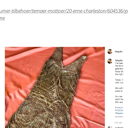
tumer-tilbehoer/temaer-mottoer/20-erne-charleston/604536/go
rne