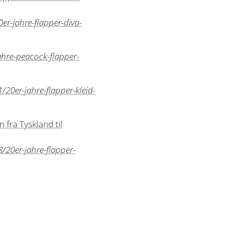
r-jahre-flapper-diva-
hre-peacock-flapper-
20er-jahre-flapper-kleid-
 fra Tyskland til
20er-jahre-flapper-