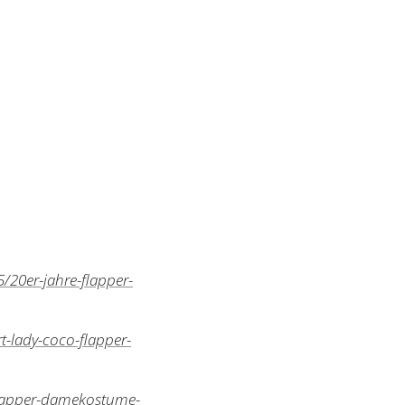
20er-jahre-flapper-
t-lady-coco-flapper-
flapper-damekostume-