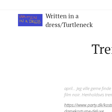
Written in a
dress/Turtleneck
Tre
april... Jeg ville gerne fi
film noir. Henholdsvis trend
https://www.party.dk/kos
damekostume-deluxe