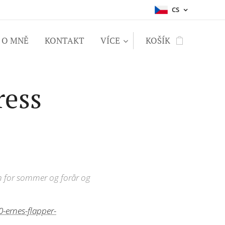
CS
O MNĚ
KONTAKT
VÍCE
KOŠÍK
ress
nden for sommer og forår og
-ernes-flapper-