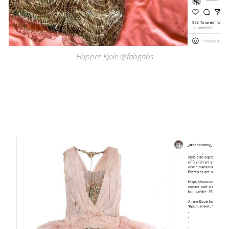
Flapper Kjole @fabgabs