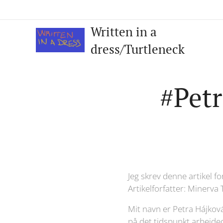
Written in a
dress/Turtleneck
#Pet
Jeg skrev denne artikel f
Artikelforfatter: Minerva 
Mit navn er Petra Hájková.
på det tidspunkt arbejde