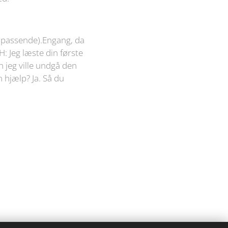
g passende).Engang, da
H: Jeg læste din første
n jeg ville undgå den
 hjælp? Ja. Så du