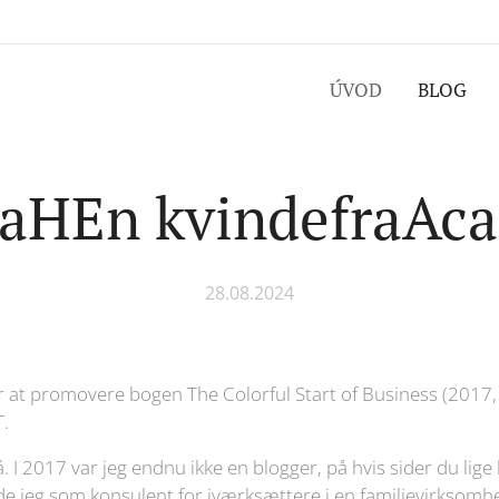
ÚVOD
BLOG
raHEn kvindefraAca
28.08.2024
or at promovere bogen The Colorful Start of Business (2017, 
T.
 I 2017 var jeg endnu ikke en blogger, på hvis sider du lige h
de jeg som konsulent for iværksættere i en familievirksomh