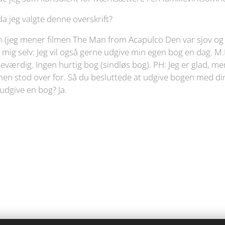
a jeg valgte denne overskrift?
ilm (jeg mener filmen The Man from Acapulco Den var sjov o
il mig selv: Jeg vil også gerne udgive min egen bog en dag. M.
værdig. Ingen hurtig bog (sindløs bog). PH: Jeg er glad, me
en stod over for. Så du besluttede at udgive bogen med din
 udgive en bog? Ja.