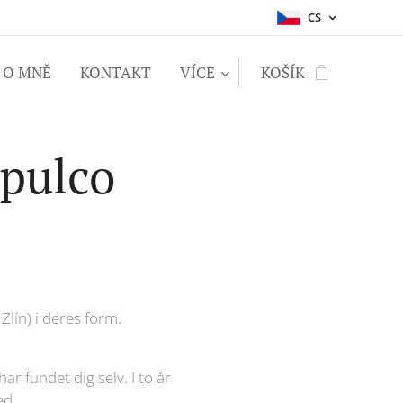
CS
O MNĚ
KONTAKT
VÍCE
KOŠÍK
pulco
Zlín) i deres form.
ar fundet dig selv. I to år
ed.