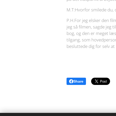
M.T:Hvorfor smilede du, d
P.H.For jeg elsker den f
jeg så filmen, sagde jeg t
bog, og den er meget læse
tilgang, som hovedperson
besluttede dig for selv at
Share