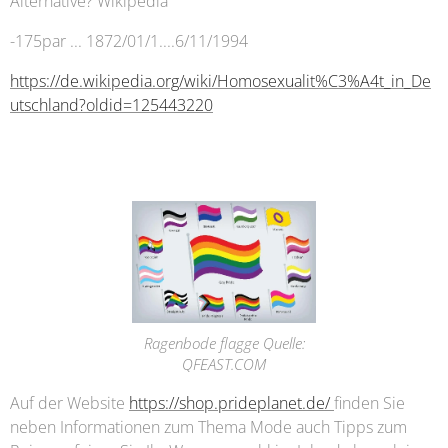
Alternative? Wikipedia
-175par ... 1872/01/1....6/11/1994
https://de.wikipedia.org/wiki/Homosexualit%C3%A4t_in_De
utschland?oldid=125443220
Ragenbode flagge Quelle:
QFEAST.COM
Auf der Website
https://shop.prideplanet.de/
finden Sie
neben Informationen zum Thema Mode auch Tipps zum