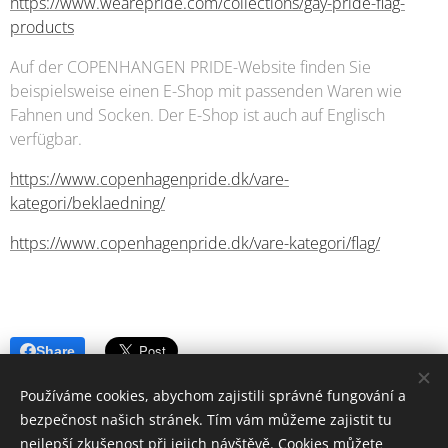
https://www.wearepride.com/collections/gay-pride-flag-
products
Auf der COPENHANGEN PRIDE-Website finden Sie
beispielsweise einen E-Shop mit passenden Waren wie
Fahnen und Socken. Der E-Shop ist auch auf Englisch
verfügbar.
https://www.copenhagenpride.dk/vare-
kategori/beklaedning/
https://www.copenhagenpride.dk/vare-kategori/flag/
Share
Používáme cookies, abychom zajistili správné fungování a
bezpečnost našich stránek. Tím vám můžeme zajistit tu
nejlepší zkušenost při jejich návštěvě. Cookies můžete