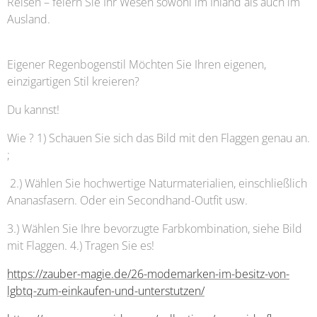
Reisen – feiern Sie Ihr Wesen sowohl im Inland als auch im
Ausland.
Eigener Regenbogenstil Möchten Sie Ihren eigenen,
einzigartigen Stil kreieren?
Du kannst!
Wie ? 1) Schauen Sie sich das Bild mit den Flaggen genau an.
;
2.) Wählen Sie hochwertige Naturmaterialien, einschließlich
Ananasfasern. Oder ein Secondhand-Outfit usw.
3.) Wählen Sie Ihre bevorzugte Farbkombination, siehe Bild
mit Flaggen. 4.) Tragen Sie es!
https://zauber-magie.de/26-modemarken-im-besitz-von-
lgbtq-zum-einkaufen-und-unterstutzen/