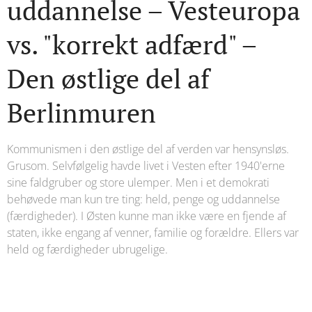
uddannelse – Vesteuropa
vs. "korrekt adfærd" –
Den østlige del af
Berlinmuren
Kommunismen i den østlige del af verden var hensynsløs.
Grusom. Selvfølgelig havde livet i Vesten efter 1940'erne
sine faldgruber og store ulemper. Men i et demokrati
behøvede man kun tre ting: held, penge og uddannelse
(færdigheder). I Østen kunne man ikke være en fjende af
staten, ikke engang af venner, familie og forældre. Ellers var
held og færdigheder ubrugelige.