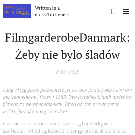
Written in a
dress/Turtleneck
FilmgarderobeDanmark:
Żeby nie bylo śladów
29.07.2025
I dag vil jeg gerne præsentere jer for den første polske film om
begivenhederne i Polen i 1983. Den fortælles blandt andet fra
filmens garderobeperspektiv. Titlen på den prisvindende
polske film af en ung instruktør.
Livet under kommunismen havde og har stadig visse
særheder. Frihed og liberale ideer ignoreres af politikere.