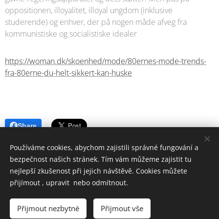
oppositionen, illoyalitet, illoyal ungdom (inklusive
studerende) og enhver, der på nogen måde afveg fra
kommunistiske og socialistiske idealer
https://woman.dk/skoenhed/mode/80ernes-mode-trends-
fra-80erne-du-helt-sikkert-kan-huske
Share
Používáme cookies, abychom zajistili správné fungování a
bezpečnost našich stránek. Tím vám můžeme zajistit tu
nejlepší zkušenost při jejich návštěvě. Cookies můžete
přijímout , upravit nebo odmítnout.
SEKOSS,s.r.o © Všechna práva vyhrazena 2022-2024
Vytvořeno službou
Webnode
Cookies
Přijmout nezbytné
Přijmout vše