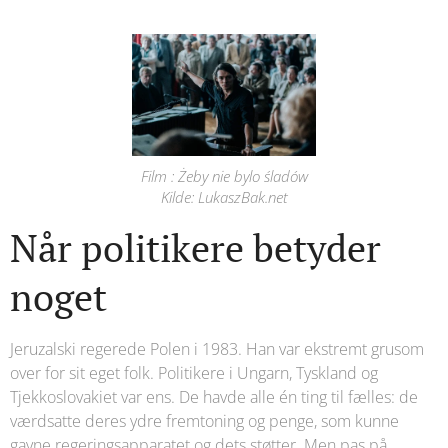
Film : Żeby nie bylo śladów
Kilde: LukaszBak.net
Når politikere betyder
noget
Jeruzalski regerede Polen i 1983. Han var ekstremt grusom
over for sit eget folk. Politikere i Ungarn, Tyskland og
Tjekkoslovakiet var ens. De havde alle én ting til fælles: de
værdsatte deres ydre fremtoning og penge, som kunne
gavne regeringsapparatet og dets støtter. Men pas på