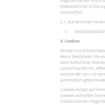
diagnostiziertem Post-C
eidesstattlichen Erklär
Vorschriften.
2.1. Standorte der Verein
Deutschland Isla
3. Cookies
Written-in-a-dressturtle
kleine Textdateien, die 
beim Aufruf einer Websit
nutzerfreundlicher, effe
meisten der von uns verw
automatisch gelöscht we
Cookies richten auf Ihre
Cookies wünschen, können
Cookies können möglicher