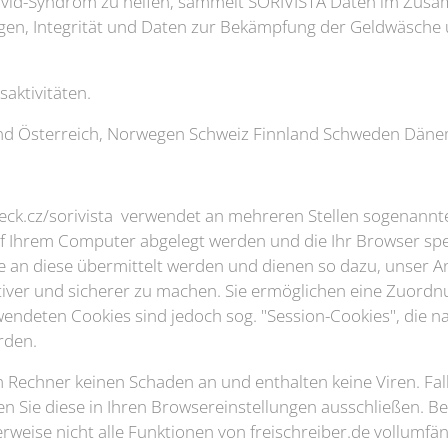
ovid-Syndrom zu helfen, sammelt SORIVISTA Daten im Zu
ungen, Integrität und Daten zur Bekämpfung der Geldwäsch
saktivitäten.
nd Österreich, Norwegen Schweiz Finnland Schweden Dänem
neck.cz/sorivista verwendet an mehreren Stellen sogenannt
auf Ihrem Computer abgelegt werden und die Ihr Browser sp
e an diese übermittelt werden und dienen so dazu, unser 
ktiver und sicherer zu machen. Sie ermöglichen eine Zuordn
endeten Cookies sind jedoch sog. "Session-Cookies", die n
rden.
m Rechner keinen Schaden an und enthalten keine Viren. Fal
 Sie diese in Ihren Browsereinstellungen ausschließen. Be
weise nicht alle Funktionen von freischreiber.de vollumfän