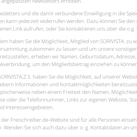
. angepassten Newsletters erhoben.
etters und die damit verbundene Einwilligung in die Spei
 kann jederzeit widerrufen werden. Dazu können Sie den
nen Link aufrufen, oder Sie kontaktieren uns über die o.g. 
m haben Sie die Möglichkeit, Mitglied von SORIVISTA. zu 
versammlung zukommen zu lassen und um unsere sonstigen 
eitzustellen, erheben wir Namen, Geburtsdatum, Adresse, 
kverbindung, um den Mitgliedsbeitrag einziehen zu können
SORIVISTA,Z.S. haben Sie die Möglichkeit, auf unserer Websit
ebern Informationen und Kontaktmöglichkeiten bereitzuste
 typischerweise neben einem Freitext den Namen, Möglichke
sse oder die Telefonnummer, Links zur eigenen Website, St
d Interessensgebieten.
 der Freischreiber.de-Website sind für alle Personen einseh
n. Wenden Sie sich auch dazu über o. g. Kontaktdaten an un