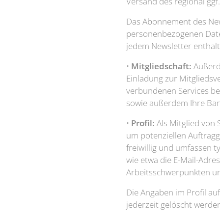
Versand des regional ggf
Das Abonnement des Newsl
personenbezogenen Daten
jedem Newsletter enthalte
•
Mitgliedschaft:
Außerde
Einladung zur Mitglieds
verbundenen Services ber
sowie außerdem Ihre Ban
•
Profil:
Als Mitglied von 
um potenziellen Auftragg
freiwillig und umfassen
wie etwa die E-Mail-Adre
Arbeitsschwerpunkten un
Die Angaben im Profil auf
jederzeit gelöscht werde