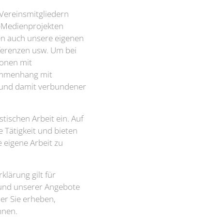
 Vereinsmitgliedern
PR-Medienprojekten
ben auch unsere eigenen
nferenzen usw. Um bei
sonen mit
sammenhang mit
e und damit verbundener
tischen Arbeit ein. Auf
e Tätigkeit und bieten
e eigene Arbeit zu
klärung gilt für
und unserer Angebote
er Sie erheben,
nnen.