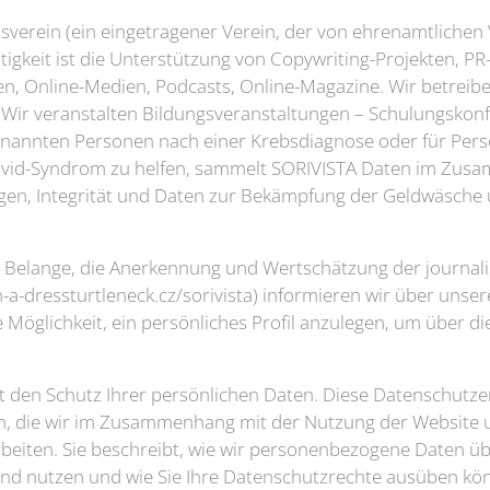
edsverein (ein eingetragener Verein, der von ehrenamtlichen
ätigkeit ist die Unterstützung von Copywriting-Projekten, 
iften, Online-Medien, Podcasts, Online-Magazine. Wir betrei
g. Wir veranstalten Bildungsveranstaltungen – Schulungsko
genannten Personen nach einer Krebsdiagnose oder für Per
ovid-Syndrom zu helfen, sammelt SORIVISTA Daten im Zu
ungen, Integrität und Daten zur Bekämpfung der Geldwäsch
 Belange, die Anerkennung und Wertschätzung der journalis
n-a-dressturtleneck.cz/sorivista) informieren wir über unser
ie Möglichkeit, ein persönliches Profil anzulegen, um über di
t den Schutz Ihrer persönlichen Daten. Diese Datenschutzer
, die wir im Zusammenhang mit der Nutzung der Website 
arbeiten. Sie beschreibt, wie wir personenbezogene Daten üb
und nutzen und wie Sie Ihre Datenschutzrechte ausüben kö