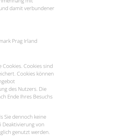
sammenhang mit
e und damit verbundener
ark Prag Irland
e Cookies. Cookies sind
eichert. Cookies können
Angebot
ung des Nutzers. Die
ach Ende Ihres Besuchs
ls Sie dennoch keine
i Deaktivierung von
glich genutzt werden.