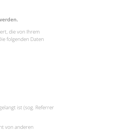
 werden.
rt, die von Ihrem
Die folgenden Daten
langt ist (sog. Referrer
nnt von anderen