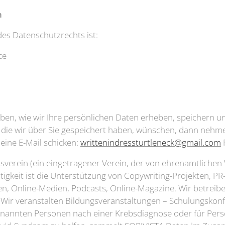
n
des Datenschutzrechts ist:
čce
ben, wie wir Ihre persönlichen Daten erheben, speichern 
, die wir über Sie gespeichert haben, wünschen, dann nehme
eine E-Mail schicken:
writtenindressturtleneck@gmail.com
edsverein (ein eingetragener Verein, der von ehrenamtlichen
ätigkeit ist die Unterstützung von Copywriting-Projekten, 
iften, Online-Medien, Podcasts, Online-Magazine. Wir betrei
g. Wir veranstalten Bildungsveranstaltungen – Schulungsko
genannten Personen nach einer Krebsdiagnose oder für Per