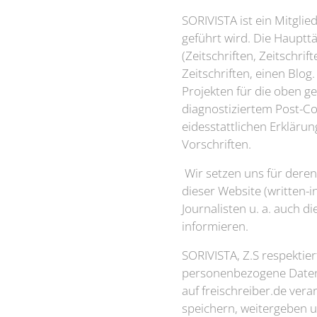
SORIVISTA ist ein Mitgli
geführt wird. Die Hauptt
(Zeitschriften, Zeitschr
Zeitschriften, einen Blo
Projekten für die oben 
diagnostiziertem Post-C
eidesstattlichen Erklär
Vorschriften.
Wir setzen uns für deren
dieser Website (written-i
Journalisten u. a. auch d
informieren.
SORIVISTA, Z.S respektier
personenbezogene Daten
auf freischreiber.de ver
speichern, weitergeben 