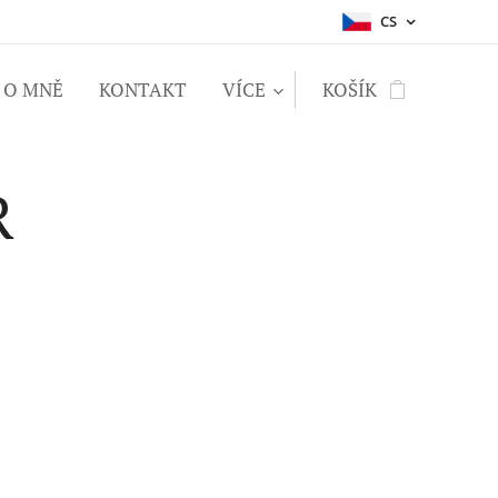
CS
O MNĚ
KONTAKT
VÍCE
KOŠÍK
R