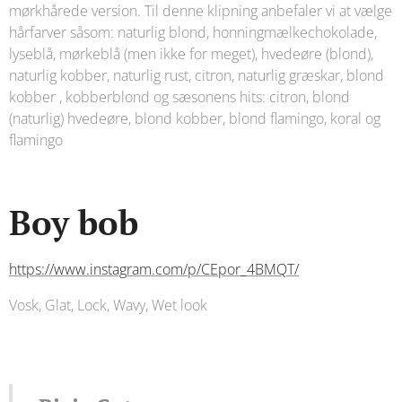
mørkhårede version. Til denne klipning anbefaler vi at vælge
hårfarver såsom: naturlig blond, honningmælkechokolade,
lyseblå, mørkeblå (men ikke for meget), hvedeøre (blond),
naturlig kobber, naturlig rust, citron, naturlig græskar, blond
kobber , kobberblond og sæsonens hits: citron, blond
(naturlig) hvedeøre, blond kobber, blond flamingo, koral og
flamingo
Boy bob
https://www.instagram.com/p/CEpor_4BMQT/
Vosk, Glat, Lock, Wavy, Wet look