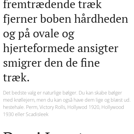
fremtrædende træk
fjerner boben hårdheden
og på ovale og
hjerteformede ansigter
smigrer den de fine
træk.
Det bedste valg er naturlige bølger. Du kan skabe bølger
med krøllejern, men du kan også have dem lige og blæst ud.
hestehale. Perm, Victory Rolls, Hollywod 1920, Hollywood
1930 eller Scadisleek