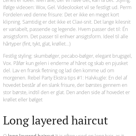
Lenes er ideel. Men alle, der vil have det, kan få det. Styling:
Ifølge videoen: Wox, Gel. Videolooket vil se festligt ud. Perm
Fordelen ved denne frisure: Det er ikke en meget kort
klipning. Samtidig er det ikke et Clavi-snit. Det lange kilesnit
er variabelt, passende og legende. Hvem passer det til: Én
ansigtsform. Det passer til enhver ansigtsform. Ideel til alle
hårtyper (fint, tykt, glat, krøllet...)
Festlig styling: skumbølger, pecabo-bølger, elegant brugsgel,
Vox. Påfør kun gelen i enderne af håret og skab en pjusket
del. Lav en fransk fletning og lad den komme ud om
morgenen. Rebel Party Ekstra tips #1: Halvkugle: En del af
hovedet består af en slank frisure, der børstes gennem en
stor børste, indtil den er glat. Den anden side af hovedet er
krøllet eller bølget
Long layered haircut