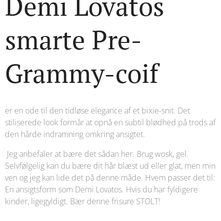
Demi Lovatos
smarte Pre-
Grammy-coif
er en ode til den tidløse elegance af et bixie-snit. Det
stiliserede look formår at opnå en subtil blødhed på trods af
den hårde indramning omkring ansigtet.
Jeg anbefaler at bære det sådan her. Brug wosk, gel.
Selvfølgelig kan du bære dit hår blæst ud eller glat, men min
ven og jeg kan lide det på denne måde. Hvem passer det til:
En ansigtsform som Demi Lovatos. Hvis du har fyldigere
kinder, ligegyldigt. Bær denne frisure STOLT!