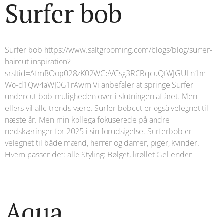
Surfer bob
Surfer bob https://www.saltgrooming.com/blogs/blog/surfer-
haircut-inspiration?
srsltid=AfmBOop028zK02WCeVCsg3RCRqcuQtWJGULn1m
Wo-d1Qw4aWJ0G1rAwm Vi anbefaler at springe Surfer
undercut bob-muligheden over i slutningen af ​​året. Men
ellers vil alle trends være. Surfer bobcut er også velegnet til
næste år. Men min kollega fokuserede på andre
nedskæringer for 2025 i sin forudsigelse. Surferbob er
velegnet til både mænd, herrer og damer, piger, kvinder.
Hvem passer det: alle Styling: Bølget, krøllet Gel-ender
Aqua