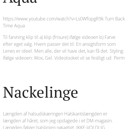
https://www.youtube.com/watch?v=Ls0WfopgR9k Turn Back
Time Aqua
Til farvning klip til a) klip (frisure) ifølge videoen b) Farve
efter eget valg. Hvem passer det til: En ansigtsform som
Lenes er ideel. Men alle, der vil have det, kan få det. Styling:
Ifølge videoen: Wox, Gel. Videolooket vil se festligt ud. Perm
Nackelinge
Længden af ​​halsudskæringen Halskantslængden er
længden af ​​håret, som jeg opdagede i et DM-magasin.
Længden følger halslinjen nøjagtigt. IKKE-VOLDLIG.