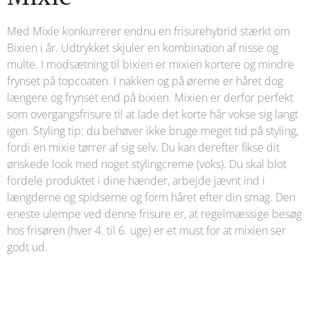
Med Mixie konkurrerer endnu en frisurehybrid stærkt om
Bixien i år. Udtrykket skjuler en kombination af nisse og
multe. I modsætning til bixien er mixien kortere og mindre
frynset på topcoaten. I nakken og på ørerne er håret dog
længere og frynset end på bixien. Mixien er derfor perfekt
som overgangsfrisure til at lade det korte hår vokse sig langt
igen. Styling tip: du behøver ikke bruge meget tid på styling,
fordi en mixie tørrer af sig selv. Du kan derefter fikse dit
ønskede look med noget stylingcreme (voks). Du skal blot
fordele produktet i dine hænder, arbejde jævnt ind i
længderne og spidserne og form håret efter din smag. Den
eneste ulempe ved denne frisure er, at regelmæssige besøg
hos frisøren (hver 4. til 6. uge) er et must for at mixien ser
godt ud.