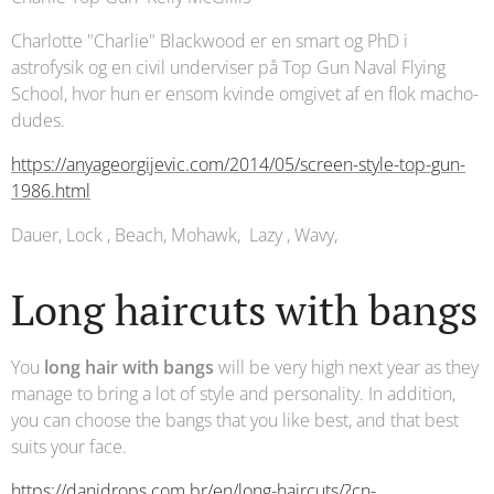
Charlotte "Charlie" Blackwood er en smart og PhD i
astrofysik og en civil underviser på Top Gun Naval Flying
School, hvor hun er ensom kvinde omgivet af en flok macho-
dudes.
https://anyageorgijevic.com/2014/05/screen-style-top-gun-
1986.html
Dauer, Lock , Beach, Mohawk, Lazy , Wavy,
Long haircuts with bangs
You
long hair with bangs
will be very high next year as they
manage to bring a lot of style and personality. In addition,
you can choose the bangs that you like best, and that best
suits your face.
https://danidrops.com.br/en/long-haircuts/?cn-