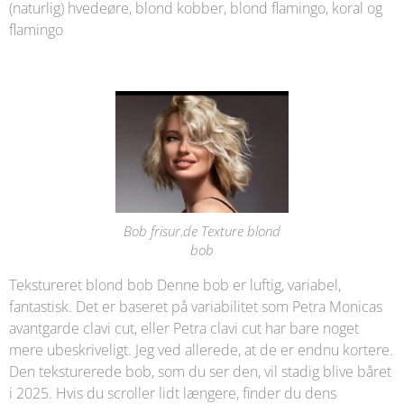
(naturlig) hvedeøre, blond kobber, blond flamingo, koral og
flamingo
Bob frisur.de Texture blond
bob
Tekstureret blond bob Denne bob er luftig, variabel,
fantastisk. Det er baseret på variabilitet som Petra Monicas
avantgarde clavi cut, eller Petra clavi cut har bare noget
mere ubeskriveligt. Jeg ved allerede, at de er endnu kortere.
Den teksturerede bob, som du ser den, vil stadig blive båret
i 2025. Hvis du scroller lidt længere, finder du dens