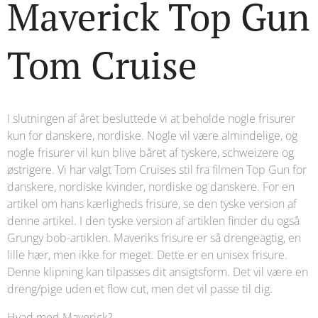
Maverick Top Gun
Tom Cruise
I slutningen af ​​året besluttede vi at beholde nogle frisurer
kun for danskere, nordiske. Nogle vil være almindelige, og
nogle frisurer vil kun blive båret af tyskere, schweizere og
østrigere. Vi har valgt Tom Cruises stil fra filmen Top Gun for
danskere, nordiske kvinder, nordiske og danskere. For en
artikel om hans kærligheds frisure, se den tyske version af
denne artikel. I den tyske version af artiklen finder du også
Grungy bob-artiklen. Maveriks frisure er så drengeagtig, en
lille hær, men ikke for meget. Dette er en unisex frisure.
Denne klipning kan tilpasses dit ansigtsform. Det vil være en
dreng/pige uden et flow cut, men det vil passe til dig.
Hvad med Maverick?