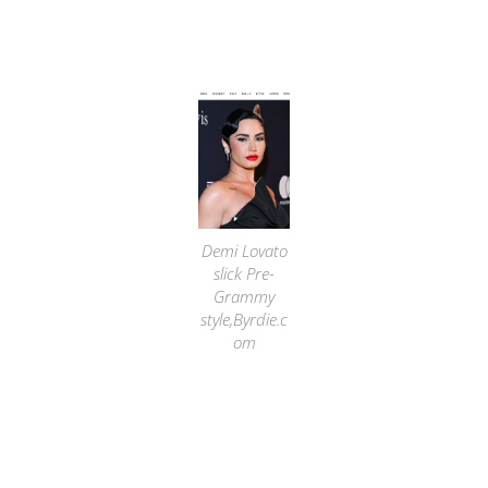
Demi Lovato
slick Pre-
Grammy
style,Byrdie.c
om