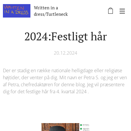
Written in a
dress/Turtleneck
2024:Festligt hår
20.12.2024
Der er stadig en række nationale helligdage eller religiøse
højtider, der venter på dig. Mit navn er Petra S. og jeg er ven
af ​​Petra, chefredaktøren for denne blog. Jeg vil præsentere
dig for det festlige hår fra 4. kvartal 2024 .