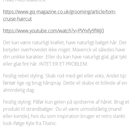
https://www.gq-magazine.co.uk/grooming/article/tom-
cruise-haircut
https://www.youtube.com/watch?v=PVYxfy9fWj0
Det kan være naturligt krøllet, have naturligt bølget hår. Det
betyder overhovedet ikke noget. Maverick vil således have
din unikke karakter. Eller du kan have naturligt glat, glat tykt
eller glat fint hår. INTET ER ET PROBLEM.
Festlig rebel styling. Skab rod med gel eller voks. Andet tip:
føntør lige og brug hårspray. Dette vil skabe et billede af en
almindelig dag.
Festlig styling: Påfør kun gelen på spidserne af håret. Brug et
produkt til strandbølger. Du vil være uimodståelig (mand
eller kvinde), hvis du som inspiration bruger et retro slankt
look ifølge Kyle fra Titanic.