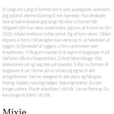
Et langt snit Langt A-formet snit A som avantgarde, autonomi.
Jeg opfandt denne klipning til min kæreste. Hun ønskede
ikke at bære klassisk glat langt hår eller U-formet hår.
Alligevel ville hun være anderledes. Jeg tror, ​​at A-form er hit i
2023, måske endda en tidløs trend. Og så kom ideen. Sådan
klippes A-form: Hårlængden kan være op til: a) halvdelen af ​​
ryggen; b) fjerdedel af ryggen; c) fem centimeter over
kravebenet; 1) Brug en markør til at tegne to bogstaver A på
hårfolien (fås fra frisørartikler), 2) Red håret tilbage. Klip
skabelonen ud og læg den på hovedet. 3 Klip nu formen af ​​
bogstavet A ud. Denne stil er unisex og egnet til alle
ansigtsformer. Den er velegnet til alle aldre og hårtyper.
Styling: Opløst, naturligt bølget. Naturligt krøllet. Du kan
bruge curlers. Placer elastikken i dit hår. Lav en fletning. Du
kan bruge et bånd i dit hår.
Mixie