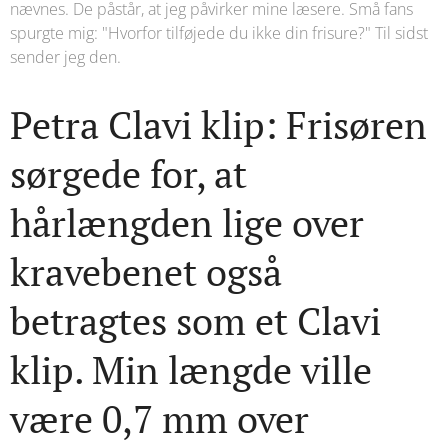
nævnes. De påstår, at jeg påvirker mine læsere. Små fans
spurgte mig: "Hvorfor tilføjede du ikke din frisure?" Til sidst
sender jeg den.
Petra Clavi klip: Frisøren
sørgede for, at
hårlængden lige over
kravebenet også
betragtes som et Clavi
klip. Min længde ville
være 0,7 mm over