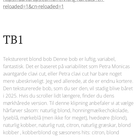
reloaded=1&cn-reloaded=1
TB1
Tekstureret blond bob Denne bob er luftig, variabel,
fantastisk. Det er baseret på variabilitet som Petra Monicas
avantgarde clavi cut, eller Petra clavi cut har bare noget
mere ubeskriveligt. Jeg ved allerede, at de er endnu kortere.
Den teksturerede bob, som du ser den, vil stadig blive båret
i 2025. Hvis du scroller lidt længere, finder du dens
mørkhårede version. Til denne klipning anbefaler vi at vælge
hårfarver såsom: naturlig blond, honningmælkechokolade,
lyseblå, mørkeblå (men ikke for meget), hvedeøre (blond),
naturlig kobber, naturlig rust, citron, naturlig græskar, blond
kobber , kobberblond og sæsonens hits: citron, blond