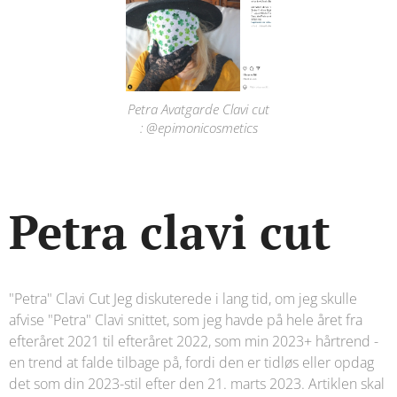
Petra Avatgarde Clavi cut
: @epimonicosmetics
Petra clavi cut
"Petra" Clavi Cut Jeg diskuterede i lang tid, om jeg skulle
afvise "Petra" Clavi snittet, som jeg havde på hele året fra
efteråret 2021 til efteråret 2022, som min 2023+ hårtrend -
en trend at falde tilbage på, fordi den er tidløs eller opdag
det som din 2023-stil efter den 21. marts 2023. Artiklen skal