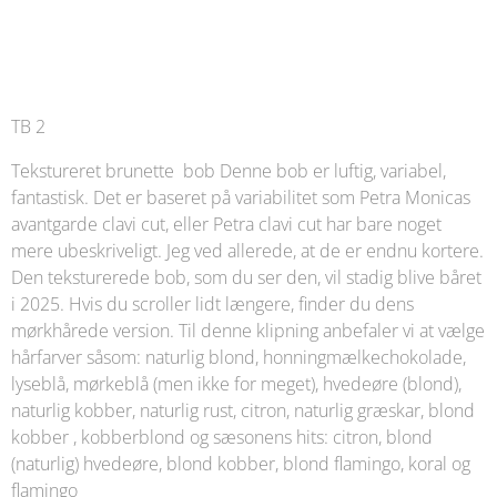
TB 2
Tekstureret brunette bob Denne bob er luftig, variabel,
fantastisk. Det er baseret på variabilitet som Petra Monicas
avantgarde clavi cut, eller Petra clavi cut har bare noget
mere ubeskriveligt. Jeg ved allerede, at de er endnu kortere.
Den teksturerede bob, som du ser den, vil stadig blive båret
i 2025. Hvis du scroller lidt længere, finder du dens
mørkhårede version. Til denne klipning anbefaler vi at vælge
hårfarver såsom: naturlig blond, honningmælkechokolade,
lyseblå, mørkeblå (men ikke for meget), hvedeøre (blond),
naturlig kobber, naturlig rust, citron, naturlig græskar, blond
kobber , kobberblond og sæsonens hits: citron, blond
(naturlig) hvedeøre, blond kobber, blond flamingo, koral og
flamingo