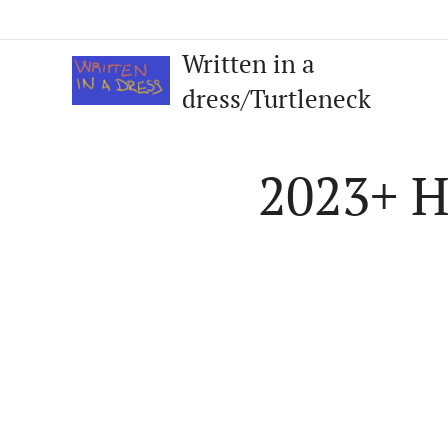
Written in a
dress/Turtleneck
2023+ H