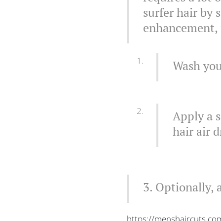
surfer hair by
enhancement, f
Wash your
Apply a s
hair air 
3. Optionally,
https://menshaircuts.com