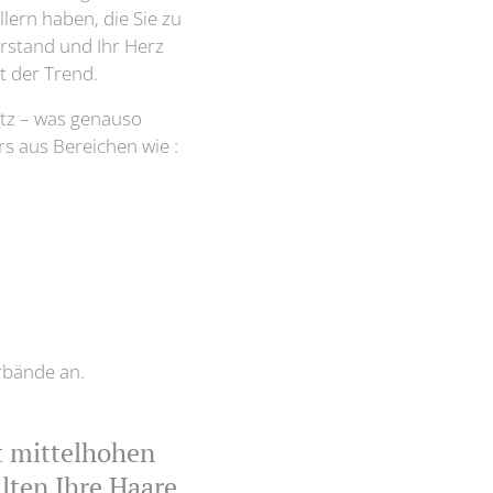
llern haben, die Sie zu
Verstand und Ihr Herz
t der Trend.
atz – was genauso
rs aus Bereichen wie :
rbände an.
t mittelhohen
lten Ihre Haare