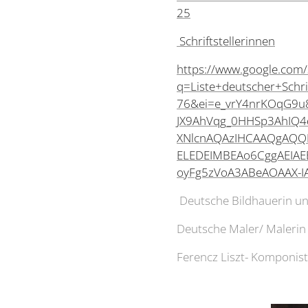
25
Schriftstellerinnen
https://www.google.com/
q=Liste+deutscher+Sch
76&ei=e_vrY4nrKOqG9u
JX9AhVqg_0HHSp3AhIQ4d
XNlcnAQAzIHCAAQgAQQ
ELEDEIMBEAo6CggAEIA
oyFg5zVoA3ABeAOAAX-I
Deutsche Bildhauerin un
Deutsche Maler/ Malerin
Ferencz Liszt- Komponist