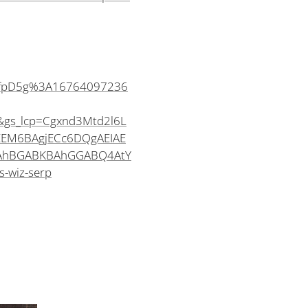
MOfpD5g%3A16764097236
&gs_lcp=Cgxnd3Mtd2l6L
EM6BAgjECc6DQgAEIAE
BAhBGABKBAhGGABQ4AtY
-wiz-serp