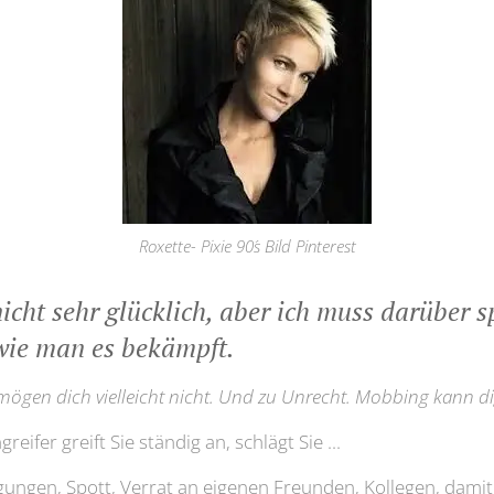
Roxette- Pixie 90´s Bild Pinterest
icht sehr glücklich, aber ich muss darüber 
 wie man es bekämpft.
gen dich vielleicht nicht. Und zu Unrecht. Mobbing kann dig
greifer greift Sie ständig an, schlägt Sie ...
igungen, Spott, Verrat an eigenen Freunden, Kollegen, damit