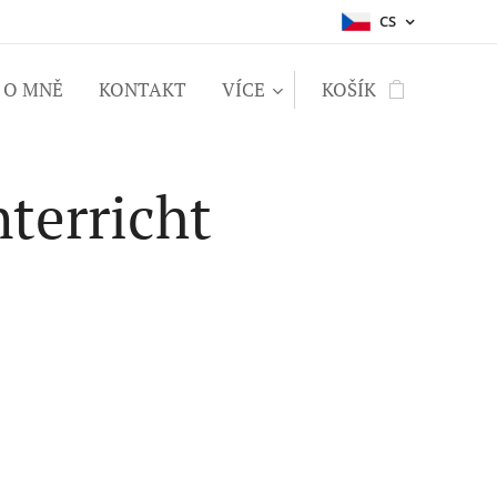
CS
O MNĚ
KONTAKT
VÍCE
KOŠÍK
terricht