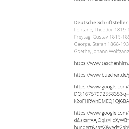
Deutsche
Schriftsteller
Fontane, Theodor 1819-
Freytag, Gustav 1816-18
George, Stefan 1868-19
Goethe, Johann Wolfgan
https://www.taschenhirn.d
https://www.buecher.de/
https://www.google.com
DQ:1675799255835&q=b
k2oFHRWhDMEQ1QJ6BAg
https://www.google.com/s
d&sxsrf=AJOqlzXljcXy
hundert&sa=X&ved=2a