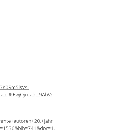
Z3K0Rm5lsVs-
ahUKEwjOju_aloT9AhVe
mte+autoren+20.+jahr
=1536&bih=741&dpr=1.