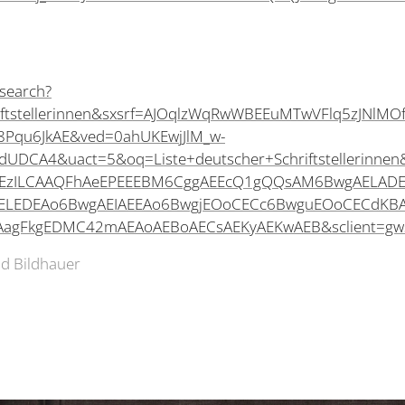
search?
riftstellerinnen&sxsrf=AJOqlzWqRwWBEEuMTwVFlq5zJNl
8Pqu6JkAE&ved=0ahUKEwjJlM_w-
UDCA4&uact=5&oq=Liste+deutscher+Schriftstellerinnen
EzILCAAQFhAeEPEEEBM6CggAEEcQ1gQQsAM6BwgAELADE
EELEDEAo6BwgAEIAEEAo6BwgjEOoCECc6BwguEOoCECdK
AagFkgEDMC42mAEAoAEBoAECsAEKyAEKwAEB&sclient=gws
d Bildhauer