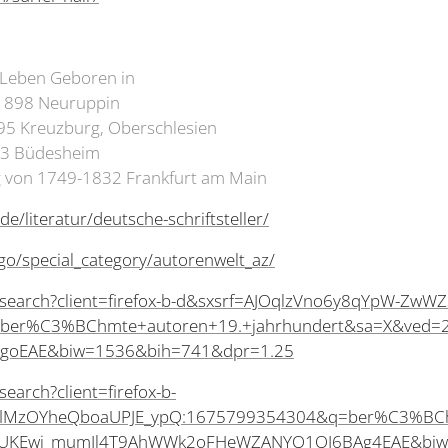
Leben Geboren in
1898 Neuruppin
95 Kreuzburg, Oberschlesien
33 Büdesheim
g von 1749-1832 Frankfurt am Main
e/literatur/deutsche-schriftsteller/
go/special_category/autorenwelt_az/
/search?client=firefox-b-d&sxsrf=AJOqlzVno6y8qYpW-ZwW
er%C3%BChmte+autoren+19.+jahrhundert&sa=X&ved=2
oEAE&biw=1536&bih=741&dpr=1.25
earch?client=firefox-b-
WBflMzOYheQboaUPJE_ypQ:1675799354304&q=ber%C3%BCh
hUKEwj_mumJl4T9AhWWk2oFHeWZANYQ1QJ6BAg4EAE&biw