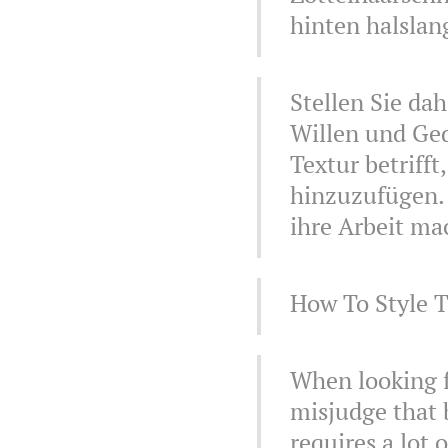
hinten halslan
Stellen Sie dah
Willen und Ged
Textur betriff
hinzuzufügen. 
ihre Arbeit ma
How To Style T
When looking f
misjudge that b
requires a lot 