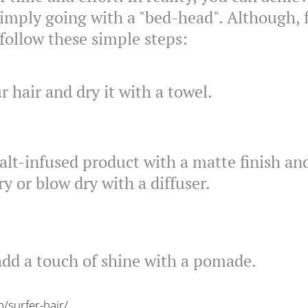
 simply going with a "bed-head". Although, 
ollow these simple steps:
 hair and dry it with a towel.
alt-infused product with a matte finish and
dry or blow dry with a diffuser.
 add a touch of shine with a pomade.
/surfer-hair/