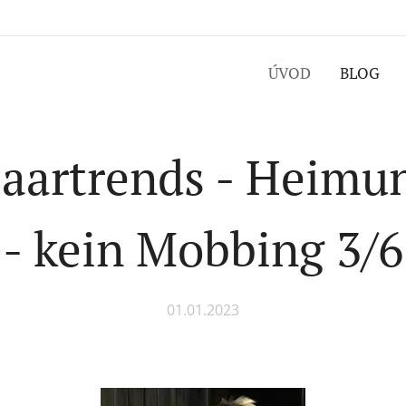
ÚVOD
BLOG
aartrends - Heimun
- kein Mobbing 3/6
01.01.2023