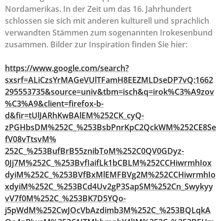
Nordamerikas. In der Zeit um das 16. Jahrhundert
schlossen sie sich mit anderen kulturell und sprachlich
verwandten Stämmen zum sogenannten Irokesenbund
zusammen. Bilder zur Inspiration finden Sie hier:
https://www.google.com/search?
sxsrf=ALiCzsYrMAGeVUlTFamH8EEZMLDseDP7vQ:1662
295553735&source=univ&tbm=isch&q=irok%C3%A9zov
%C3%A9&client=firefox-b-
d&fir=tUlJARhKwBAlEM%252CK_cyQ-
zPGHbsDM%252C_%253BsbPnrKpC2QckWM%252CE8Se
fV08vTtsvM%
252C_%253BufBrB55znibToM%252C0QV0GDyz-
0Jj7M%252C_%253BvfIaifLk1bCBLM%252CCHiwrmhIox
dyiM%252C_%253BVfBxMlEMFBVg2M%252CCHiwrmhIo
xdyiM%252C_%253BCd4Uv2gP3SapSM%252Cn_Swykyy
vV7f0M%252C_%253BK7D5YQo-
j5pWdM%252CwJOcVbAzdimb3M%252C_%253BQLqkA