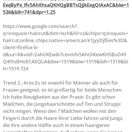
EwjByPe_lfv5AhXhsaQKHQgBBTsQjJkEegQIAxAC&biw=1
536&bih=741&dpr=1.25
https://www.google.com/search?
q=iroquois+haircut&tbm=isch&hl=cs&chips=q:iroquois+
haircut,online_chips:native+american:k1jyyDjfEes%3D&
client=firefox-b-
d&sa=X&ved=2ahUKEwib7cevmfv5AhUIKewKHSBuD4Y
Q4lYoBHoECAEQLA&biw=1519&biw=1519&bih=1519&bi
h=1519 724
Trend 2.: Ares.Es ist sowohl für Männer als auch für
Frauen geeignet, es ist großartig für beide Menschen.
Ich habe Neuigkeiten aus der Praxis: Es gibt schon
Mädchen, die Jungshaarschnitte auf Tim und Struppi
nicht mögen. Wieso den ? Mädchen wollen mit den
Fingern durch die Haare ihrer Liebe fahren und Jungs,
die ihre andere Hälfte auch in einem haarigeren