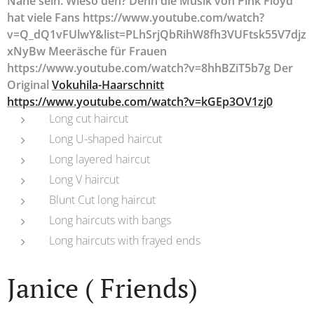
Nähe sein. Wieso den? Denn die Musik von Pink Floyd
hat viele Fans https://www.youtube.com/watch?
v=Q_dQ1vFUlwY&list=PLhSrjQbRihW8fh3VUFtsk55V7djz
xNyBw Meeräsche für Frauen
https://www.youtube.com/watch?v=8hhBZiT5b7g Der
Original
Vokuhila-Haarschnitt
https://www.youtube.com/watch?v=kGEp3OV1zj0
Long cut haircut
Long U-shaped haircut
Long layered haircut
Long V haircut
Blunt Cut long haircut
Long haircuts with bangs
Long haircuts with frayed ends
Janice ( Friends)