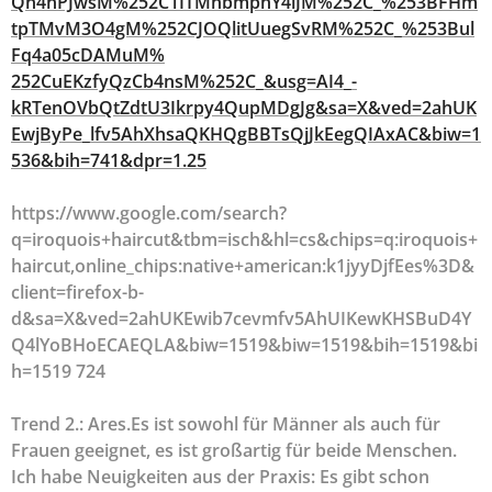
Qn4nPJwsM%252C1ITMhbmphY4lJM%252C_%253BFHm
tpTMvM3O4gM%252CJOQlitUuegSvRM%252C_%253Bul
Fq4a05cDAMuM%
252CuEKzfyQzCb4nsM%252C_&usg=AI4_-
kRTenOVbQtZdtU3Ikrpy4QupMDgJg&sa=X&ved=2ahUK
EwjByPe_lfv5AhXhsaQKHQgBBTsQjJkEegQIAxAC&biw=1
536&bih=741&dpr=1.25
https://www.google.com/search?
q=iroquois+haircut&tbm=isch&hl=cs&chips=q:iroquois+
haircut,online_chips:native+american:k1jyyDjfEes%3D&
client=firefox-b-
d&sa=X&ved=2ahUKEwib7cevmfv5AhUIKewKHSBuD4Y
Q4lYoBHoECAEQLA&biw=1519&biw=1519&bih=1519&bi
h=1519 724
Trend 2.: Ares.Es ist sowohl für Männer als auch für
Frauen geeignet, es ist großartig für beide Menschen.
Ich habe Neuigkeiten aus der Praxis: Es gibt schon