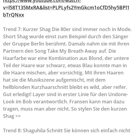
https://www.youtube.com/watch?
v=l58T135MxRA&list=PLPLyfs2YmGkcm1oCfD5hy5BPl1
bTrQNxx
Trend 7: Kurzer Shag Die 80er sind immer noch in Mode.
Short Shag wurde einst zum Beispiel durch den Sänger
der Gruppe Berlin berühmt. Damals nahm sie mit ihren
Partnern den Song Take My Breath Away auf. Die
Haarfarbe war eine Kombination aus Blond, der untere
Teil der Haare war schwarz, etwas Blau konnte man in
die Haare mischen, aber vorsichtig. Mit ihren Haaren
hat sie die Musikszene aufgemischt, mit dem
hellblonden Kurzhaarschnitt bleibt es wild, aber reifer.
Gut erledigt! Layer sind in erster Linie für den Undone-
Look im Bob verantwortlich. Fransen kann man dazu
tragen, muss man aber nicht. So stylen Sie den kurzen
Shag >>
Trend 8: Shaguhila-Schnitt Sie können sich einfach nicht