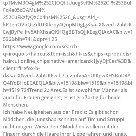
tpTMvM3O4gM%252CJOQlitUuegSvRM%252C_%253Bul
Fq4a05cDAMuM%
252CuEKzfyQzCb4nsM%252C_&usg=AI4_-
kRTenOVbQtZdtU3Ikrpy4QupMDgJg&sa=X&ved=2ahUK
EwjByPe_lfv5AhXhsaQKHQgBBTsQjJkEegQIAxAC&biw=1
536&bih=741&dpr=1.25
https://www.google.com/search?
q=iroquois+haircut&tbm=isch&hl=cs&chips=q:iroquois+
haircut,online_chips:native+american:k1jyyDjfEes%3D&
client=firefox-b-
d&sa=X&ved=2ahUKEwib7cevmfv5AhUIKewKHSBuD4Y
Q4lYoBHoECAEQLA&biw=1519&biw=1519&bih=1519&bi
h=1519 724
Trend 2.: Ares.Es ist sowohl für Männer als
auch für Frauen geeignet, es ist großartig für beide
Menschen.
Ich habe Neuigkeiten aus der Praxis: Es gibt schon
Mädchen, die Jungshaarschnitte auf Tim und Struppi
nicht mögen. Wieso den ? Mädchen wollen mit den
Fingern durch die Haare ihrer Liebe fahren und Jungs,