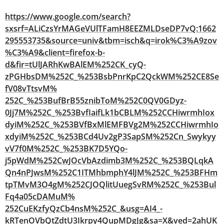
https://www.google.com/search?
sxsrf=ALiCzsYrMAGeVUlTFamH8EEZMLDseDP7vQ:1662
295553735&source=univ&tbm=isch&q=irok%C3%A9zov
%C3%A9&client=firefox-b-
d&fir=tUlJARhKwBAlEM%252CK_cyQ-
zPGHbsDM%252C_%253BsbPnrKpC2QckWM%252CE8Se
fV08vTtsvM%
252C_%253BufBrB55znibToM%252C0QV0GDyz-
0Jj7M%252C_%253BvfIaifLk1bCBLM%252CCHiwrmhIox
dyiM%252C_%253BVfBxMlEMFBVg2M%252CCHiwrmhIo
xdyiM%252C_%253BCd4Uv2gP3SapSM%252Cn_Swykyy
vV7f0M%252C_%253BK7D5YQo-
j5pWdM%252CwJOcVbAzdimb3M%252C_%253BQLqkA
Qn4nPJwsM%252C1ITMhbmphY4lJM%252C_%253BFHm
tpTMvM3O4gM%252CJOQlitUuegSvRM%252C_%253Bul
Fq4a05cDAMuM%
252CuEKzfyQzCb4nsM%252C_&usg=AI4_-
kRTenOVbQtZdtU3Ikrpy4QupMDgJg&sa=X&ved=2ahUK