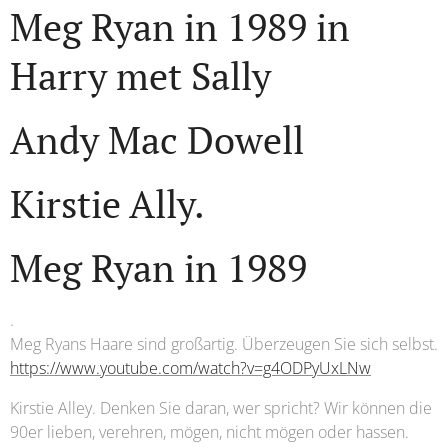
Meg Ryan in 1989 in
Harry met Sally
Andy Mac Dowell
Kirstie Ally.
Meg Ryan in 1989
.
Meg Ryans Haare sind großartig. Überzeugen Sie sich selbst.
https://www.youtube.com/watch?v=g4ODPyUxLNw
Kirstie Alley. Denken Sie daran, wer spricht? Wir können die
90er lieben, verehren, mögen, nicht mögen oder hassen.