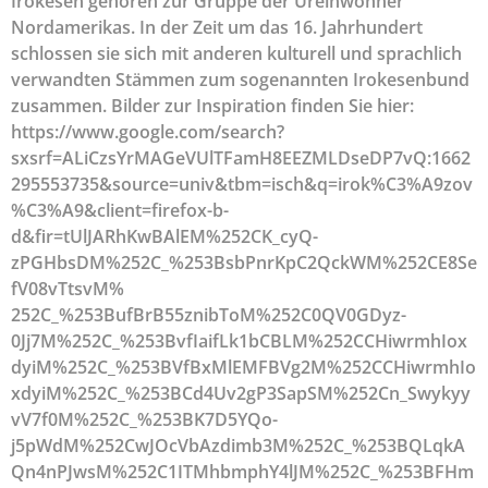
Irokesen gehören zur Gruppe der Ureinwohner
Nordamerikas. In der Zeit um das 16. Jahrhundert
schlossen sie sich mit anderen kulturell und sprachlich
verwandten Stämmen zum sogenannten Irokesenbund
zusammen. Bilder zur Inspiration finden Sie hier:
https://www.google.com/search?
sxsrf=ALiCzsYrMAGeVUlTFamH8EEZMLDseDP7vQ:1662
295553735&source=univ&tbm=isch&q=irok%C3%A9zov
%C3%A9&client=firefox-b-
d&fir=tUlJARhKwBAlEM%252CK_cyQ-
zPGHbsDM%252C_%253BsbPnrKpC2QckWM%252CE8Se
fV08vTtsvM%
252C_%253BufBrB55znibToM%252C0QV0GDyz-
0Jj7M%252C_%253BvfIaifLk1bCBLM%252CCHiwrmhIox
dyiM%252C_%253BVfBxMlEMFBVg2M%252CCHiwrmhIo
xdyiM%252C_%253BCd4Uv2gP3SapSM%252Cn_Swykyy
vV7f0M%252C_%253BK7D5YQo-
j5pWdM%252CwJOcVbAzdimb3M%252C_%253BQLqkA
Qn4nPJwsM%252C1ITMhbmphY4lJM%252C_%253BFHm